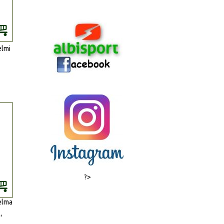
elmi
u.
?>
elma.
í