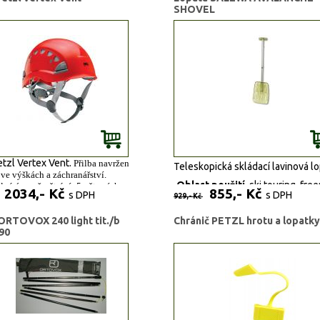
SHOVEL
etzl Vertex Vent.
Přilba navržená
Teleskopická skládací lavinová lo
 ve výškách a záchranářství.
Oblast použití
ski touring, free
lná úroveň větrání: 5 větracích
2034,- Kč
855,- Kč
s DPH
s DPH
a každé straně s posuvným uzávěrem.
929,- Kč
Velikosti
UNI
ané úchyty pro čelovku, obličejový
hranu sluchu.
ORTOVOX 240 light tit./b
Chránič PETZL hrotu a lopatky
90
přilba
Materiály:
Polycarbonat
bílá, červená, černá
Násada:
Alu
CE EN 12492
Hmotnost
500
(g):
st:
465g