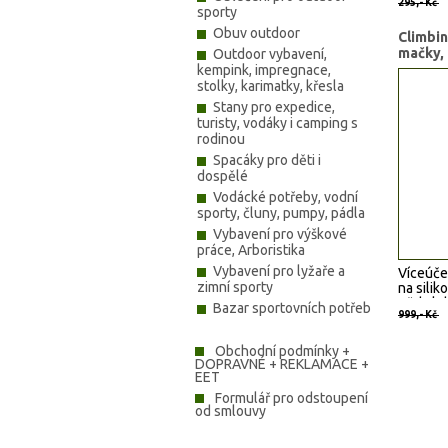
295,- Kč
sporty
Obuv outdoor
Climbin
mačky,
Outdoor vybavení,
kempink, impregnace,
stolky, karimatky, křesla
Stany pro expedice,
turisty, vodáky i camping s
rodinou
Spacáky pro děti i
dospělé
Vodácké potřeby, vodní
sporty, čluny, pumpy, pádla
Vybavení pro výškové
práce, Arboristika
Vybavení pro lyžaře a
Víceúče
zimní sporty
na s
ili
Vždy kdy
Bazar sportovních potřeb
999,- Kč
sněhu a
klasick
Obchodní podmínky +
Climbin
DOPRAVNÉ + REKLAMACE +
EET
Formulář pro odstoupení
od smlouvy