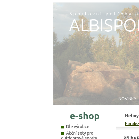
NOVINKY
Helmy 
Horoleze
Dle výrobce
Akční sety pro
outdoorové sporty
Přilba 