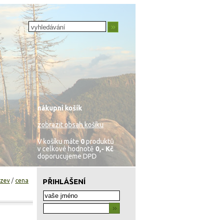
nákupní košík
zobrazit obsah košíku
V košíku máte
0
produktů
v celkové hodnotě
0,- Kč
doporucujeme DPD
zev
/
cena
PŘIHLÁŠENÍ