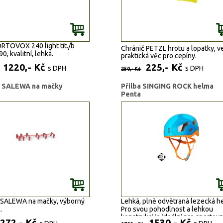
e:
PETZL - CHARLET
ží:
A 11
RTOVOX 240 light tit./b
Chránič PETZL hrotu a lopatky, v
, kvalitní, lehká.
praktická věc pro cepíny.
1220,- Kč
225,- Kč
Použitím můžete předejít škodám na
s DPH
s DPH
250,- Kč
materiálu a zraněním během transport
č SALEWA na mačky
Přilba SINGING ROCK helma
Penta
 SALEWA na mačky, výborný
Lehká, plně odvětraná lezecká h
.
Pro svou pohodlnost a lehkou
konstrukci je ideální pro sportovn
272,- Kč
1530,- Kč