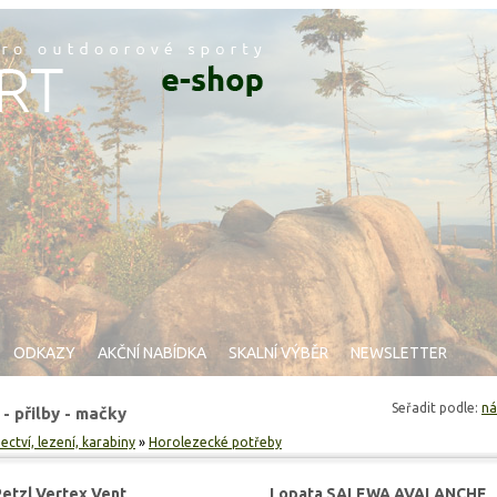
ODKAZY
AKČNÍ NABÍDKA
SKALNÍ VÝBĚR
NEWSLETTER
Seřadit podle:
ná
- přilby - mačky
ctví, lezení, karabiny
»
Horolezecké potřeby
Petzl Vertex Vent
Lopata SALEWA AVALANCHE