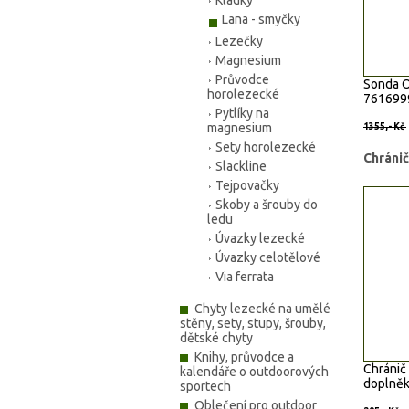
Kladky
Výrobc
Lana - smyčky
Kód zbo
Lezečky
Magnesium
Průvodce
Sonda O
horolezecké
76169990
Pytlíky na
magnesium
1355,- Kč
Sety horolezecké
Chráni
Slackline
Tejpovačky
Skoby a šrouby do
ledu
Úvazky lezecké
Úvazky celotělové
Via ferrata
Chyty lezecké na umělé
stěny, sety, stupy, šrouby,
dětské chyty
Knihy, průvodce a
Chránič
kalendáře o outdoorových
doplněk
sportech
Oblečení pro outdoor