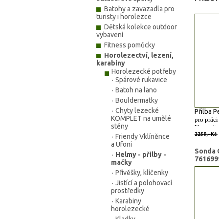
Batohy a zavazadla pro
turisty i horolezce
Dětská kolekce outdoor
vybavení
Fitness pomůcky
Horolezectví, lezení,
karabiny
Horolezecké potřeby
Spárové rukavice
Batoh na lano
Bouldermatky
Chyty lezecké
Přilba P
KOMPLET na umělé
pro práci
stěny
Nastavite
otvorů n
2259,- Kč
Friendy Vklíněnce
Integrov
a Ufoni
štít a oc
Sonda 
Helmy - přilby -
761699
mačky
Přívěšky, klíčenky
Typ:
Jistící a polohovací
Barva:
prostředky
Normy:
Karabiny
Hmotno
horolezecké