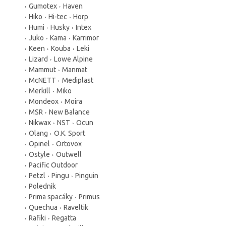
Gumotex
Haven
Hiko
Hi-tec
Horp
Humi
Husky
Intex
Juko
Kama
Karrimor
Keen
Kouba
Leki
Lizard
Lowe Alpine
Mammut
Manmat
McNETT
Mediplast
Merkill
Miko
Mondeox
Moira
MSR
New Balance
Nikwax
NST
Ocun
Olang
O.K. Sport
Opinel
Ortovox
Ostyle
Outwell
Pacific Outdoor
Petzl
Pingu
Pinguin
Polednik
Prima spacáky
Primus
Quechua
Raveltik
Rafiki
Regatta