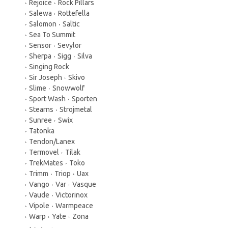
Rejoice
Rock Pillars
Salewa
Rottefella
Salomon
Saltic
Sea To Summit
Sensor
Sevylor
Sherpa
Sigg
Silva
Singing Rock
Sir Joseph
Skivo
Slime
Snowwolf
Sport Wash
Sporten
Stearns
Strojmetal
Sunree
Swix
Tatonka
Tendon/Lanex
Termovel
Tilak
TrekMates
Toko
Trimm
Triop
Uax
Vango
Var
Vasque
Vaude
Victorinox
Vipole
Warmpeace
Warp
Yate
Zona