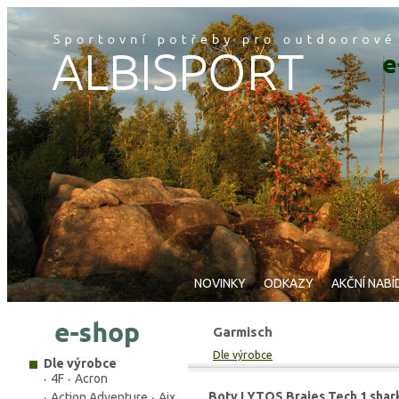
NOVINKY
ODKAZY
AKČNÍ NABÍ
Garmisch
Dle výrobce
Dle výrobce
4F
Acron
Boty LYTOS Braies Tech 1 shar
Action Adventure
Aix