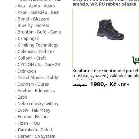
arancio, WP, PU rubber pánské
Aku
Asolo
Atsko
Axon
Baladéo
Beal
Benet
Blizzard
Blue fly
Boreal
Brunton
Bufo
Camp
Campingaz
Climbing Technology
Coleman
Coll-Tex
Collonil
Craft
CYCLON US.
Dare 2B
Komfortní třísezónní model pro le
Didrikson
turistiku, vybavený základní mem
Direct Alpine
Doldy
a došlap tlumící podešví.
1980,- Kč
Dunham
Duras
s DPH
2199,- Kč
Edelrid
Edelweiss
Esbit
Nebo čelovky svítilny
Evolv
FaB Mapy
Ferrino
Fischer
Fizan
FOB
Garmisch
Gelert
Gerber
Go System