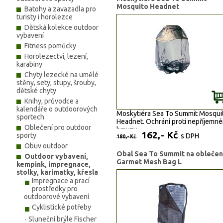
Mosquito Headnet
Batohy a zavazadla pro
turisty i horolezce
Dětská kolekce outdoor
vybavení
Fitness pomůcky
Horolezectví, lezení,
karabiny
Chyty lezecké na umělé
stěny, sety, stupy, šrouby,
dětské chyty
Knihy, průvodce a
kalendáře o outdoorových
Moskytiéra Sea To Summit Mosqui
sportech
Headnet. Ochrání proti nepříjemn
Oblečení pro outdoor
hmyzu.
162,- Kč
sporty
s DPH
180,- Kč
Obuv outdoor
Obal Sea To Summit na oblečen
Outdoor vybavení,
Garmet Mesh Bag L
kempink, impregnace,
stolky, karimatky, křesla
Impregnace a prací
prostředky pro
outdoorové vybavení
Cyklistické potřeby
Sluneční brýle Fischer