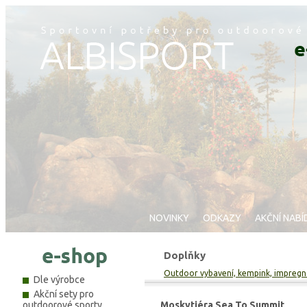
NOVINKY
ODKAZY
AKČNÍ NABÍ
Doplňky
Outdoor vybavení, kempink, impregnac
Dle výrobce
Akční sety pro
outdoorové sporty
Moskytiéra Sea To Summit