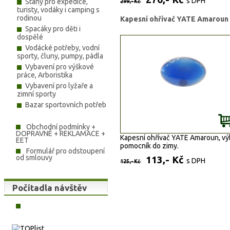
s DPH
Stany pro expedice,
299,- Kč
turisty, vodáky i camping s
rodinou
Kapesní ohřívač YATE Amaroun
Spacáky pro děti i
dospělé
Vodácké potřeby, vodní
sporty, čluny, pumpy, pádla
Vybavení pro výškové
práce, Arboristika
Vybavení pro lyžaře a
zimní sporty
Bazar sportovních potřeb
Obchodní podmínky +
DOPRAVNÉ + REKLAMACE +
Kapesní ohřívač YATE Amaroun, v
EET
pomocník do zimy.
Formulář pro odstoupení
od smlouvy
113,- Kč
s DPH
125,- Kč
Počítadla návštěv