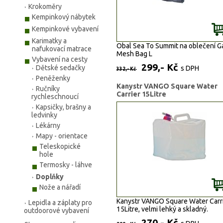
Krokoměry
Kempinkový nábytek
Kempinkové vybavení
Karimatky a
Obal Sea To Summit na oblečení G
nafukovací matrace
Mesh Bag L
Vybavení na cesty
299,- Kč
Dětské sedačky
s DPH
332,- Kč
Peněženky
Kanystr VANGO Square Water
Ručníky
Carrier 15Litre
rychleschnoucí
Kapsičky, brašny a
ledvinky
Lékárny
Mapy - orientace
Teleskopické
hole
Termosky - láhve
Doplňky
Nože a nářadí
Kanystr VANGO Square Water Carr
Lepidla a záplaty pro
15Litre, velmi lehký a skladný.
outdoorové vybavení
270,- Kč