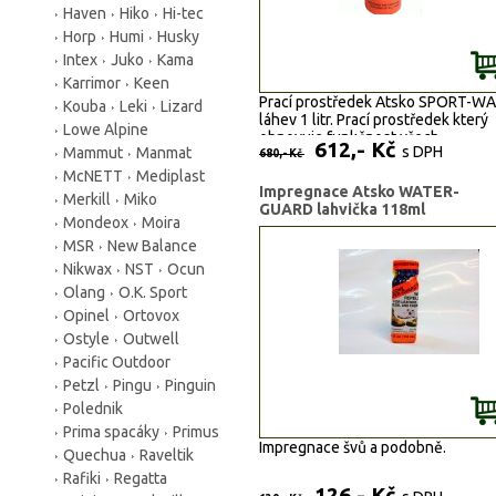
Haven
Hiko
Hi-tec
Horp
Humi
Husky
Intex
Juko
Kama
Karrimor
Keen
Prací prostředek Atsko SPORT-W
Kouba
Leki
Lizard
láhev 1 litr. Prací prostředek který
Lowe Alpine
obnovuje funkčnost všech
612,- Kč
s DPH
Mammut
Manmat
nepromokavých HI-TECH tkanin ja
680,- Kč
jsou GORE-TEX, ENTRANT, eVENT.
McNETT
Mediplast
SYMPATEX, BLOCKVENT, SOFT-SH
Impregnace Atsko WATER-
Merkill
Miko
Jiné...
GUARD lahvička 118ml
Mondeox
Moira
MSR
New Balance
Nikwax
NST
Ocun
Olang
O.K. Sport
Opinel
Ortovox
Ostyle
Outwell
Pacific Outdoor
Petzl
Pingu
Pinguin
Polednik
Prima spacáky
Primus
Impregnace švů a podobně.
Quechua
Raveltik
Rafiki
Regatta
126,- Kč