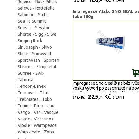
s DPH
Rejoice
Rock Pillars
139,- Kč
Salewa
Rottefella
Impregnace Atsko SNO SEAL w
Salomon
Saltic
tuba 100g
Sea To Summit
Sensor
Sevylor
Sherpa
Sigg
Silva
Singing Rock
Sir Joseph
Skivo
Slime
Snowwolf
Sport Wash
Sporten
Stearns
Strojmetal
Sunree
Swix
Tatonka
Impregnace Sno-Seal® na bázi vče
Tendon/Lanex
vosku vytvoří po zaschnuté na po
Termovel
Tilak
usně pevný voskový film, který zaji
225,- Kč
s DPH
vodoodpudivost a nesmáčivost us
249,- Kč
TrekMates
Toko
Sno-Seal® chrání useň před nad
Trimm
Triop
Uax
vysycháním a udržuje jí pružnou a
Vango
Var
Vasque
pevnou i v nejsušším pouštním pod
Koželužny při činění outdoorových
Vaude
Victorinox
odstraňují z kůže veškerý živočišný
Vipole
Warmpeace
nahrazují jej syntetickou hydrofobi
Warp
Yate
Zona
Můžeme Vám zaručit, že Sno-Sea
hydrofobizaci nenarušuje. I obuv