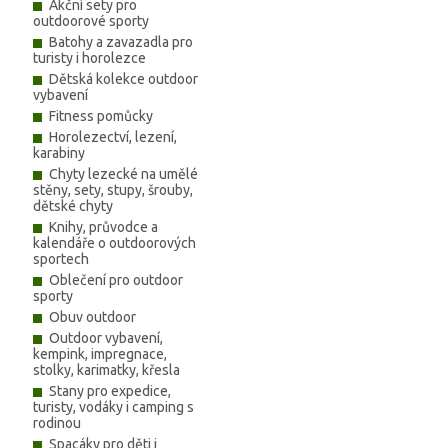
Akční sety pro
s membránovou podšívkou (Gore-
outdoorové sporty
Sympatex®, …) má lepší vlastnosti
Batohy a zavazadla pro
pokud je ošetřena Sno-Sealem®.
turisty i horolezce
Membrána v podšívce sice zadrží 
pronikající zvnějšku i pokud je bota
Dětská kolekce outdoor
neošetřena, vodou nasáklá neošet
vybavení
useň zcela zabrání botě dýchat. V
Fitness pomůcky
nohy se pak potí a začínáte pociťo
Horolezectví, lezení,
chlad. Ošetření boty Sno-Sealem®
karabiny
znamená, že nohy budete mít stál
v suchu a teple.
Chyty lezecké na umělé
stěny, sety, stupy, šrouby,
dětské chyty
Knihy, průvodce a
kalendáře o outdoorových
sportech
Oblečení pro outdoor
sporty
Obuv outdoor
Outdoor vybavení,
kempink, impregnace,
stolky, karimatky, křesla
Stany pro expedice,
turisty, vodáky i camping s
rodinou
Spacáky pro děti i