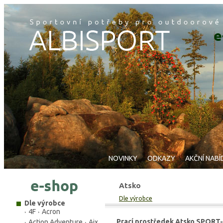
NOVINKY
ODKAZY
AKČNÍ NABÍ
Atsko
Dle výrobce
Dle výrobce
4F
Acron
Prací prostředek Atsko SPORT-
Action Adventure
Aix