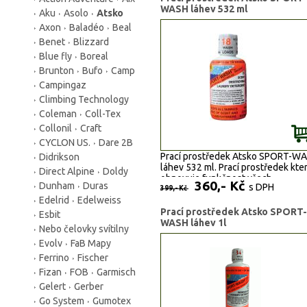
WASH láhev 532 ml
Aku
Asolo
Atsko
Axon
Baladéo
Beal
Benet
Blizzard
Blue fly
Boreal
Brunton
Bufo
Camp
Campingaz
Climbing Technology
Coleman
Coll-Tex
Collonil
Craft
CYCLON US.
Dare 2B
Prací prostředek Atsko SPORT-W
Didrikson
láhev 532 ml. Prací prostředek kte
Direct Alpine
Doldy
obnovuje funkčnost všech
360,- Kč
Dunham
Duras
s DPH
nepromokavých HI-TECH tkanin ja
399,- Kč
Edelrid
Edelweiss
jsou GORE-TEX, ENTRANT, eVENT.
SYMPATEX, BLOCKVENT, SOFT-SH
Prací prostředek Atsko SPORT-
Esbit
Jiné...
WASH láhev 1l
Nebo čelovky svítilny
Evolv
FaB Mapy
Ferrino
Fischer
Fizan
FOB
Garmisch
Gelert
Gerber
Go System
Gumotex