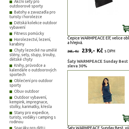
Akční sety pro
outdoorové sporty
Batohy a zavazadla pro
turisty i horolezce
Dětská kolekce outdoor
vybavení
Fitness pomůcky
Čepice WARMPEACE Elf, velice ob
Horolezectví, lezení,
a hřejivá.
karabiny
239,- Kč
Chyty lezecké na umělé
s DPH
265,- Kč
stěny, sety, stupy, šrouby,
dětské chyty
Šaty WARMPEACE Sunday Best 
Knihy, průvodce a
sleva 30%
kalendáře o outdoorových
sportech
Oblečení pro outdoor
sporty
Obuv outdoor
Outdoor vybavení,
kempink, impregnace,
stolky, karimatky, křesla
Stany pro expedice,
turisty, vodáky i camping s
rodinou
Spacáky pro děti i
Šaty WARMPEACE Sunday Best, v