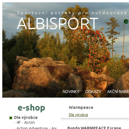
NOVINKY
ODKAZY
AKČNÍ NABÍ
Warmpeace
Dle výrobce
Dle výrobce
4F
Acron
Bunda WARMPEACE Escape
Action Adventure
Aix