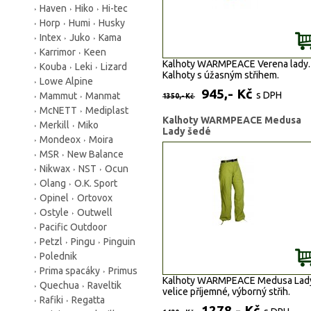
Haven
Hiko
Hi-tec
Barvy:
Horp
Humi
Husky
Intex
Juko
Kama
Karrimor
Keen
Kalhoty WARMPEACE Verena lady.
Kouba
Leki
Lizard
Kalhoty s úžasným střihem.
Lowe Alpine
945,- Kč
s DPH
Mammut
Manmat
1350,- Kč
McNETT
Mediplast
Kalhoty WARMPEACE Medusa
Merkill
Miko
Lady šedé
Mondeox
Moira
MSR
New Balance
Nikwax
NST
Ocun
Olang
O.K. Sport
Opinel
Ortovox
Ostyle
Outwell
Pacific Outdoor
Petzl
Pingu
Pinguin
Polednik
Prima spacáky
Primus
Kalhoty WARMPEACE Medusa Lad
Quechua
Raveltik
velice příjemné, výborný střih.
Rafiki
Regatta
1278,- Kč