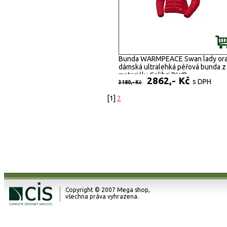
Bunda WARMPEACE Swan lady ora
dámská ultralehká péřová bunda z
materiálu Colibri DWR.
2862,- Kč
s DPH
3180,- Kč
[1]
2
Copyright © 2007 Mega shop,
všechna práva vyhrazena.