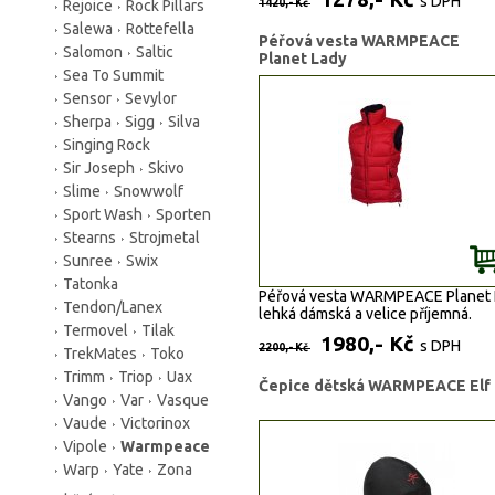
s DPH
Rejoice
Rock Pillars
1420,- Kč
Salewa
Rottefella
Péřová vesta WARMPEACE
Salomon
Saltic
Planet Lady
Sea To Summit
Sensor
Sevylor
Sherpa
Sigg
Silva
Singing Rock
Sir Joseph
Skivo
Slime
Snowwolf
Sport Wash
Sporten
Stearns
Strojmetal
Sunree
Swix
Tatonka
Péřová vesta WARMPEACE Planet 
Tendon/Lanex
lehká dámská a velice příjemná.
Termovel
Tilak
1980,- Kč
s DPH
2200,- Kč
TrekMates
Toko
Trimm
Triop
Uax
Čepice dětská WARMPEACE Elf
Vango
Var
Vasque
Vaude
Victorinox
Vipole
Warmpeace
Warp
Yate
Zona