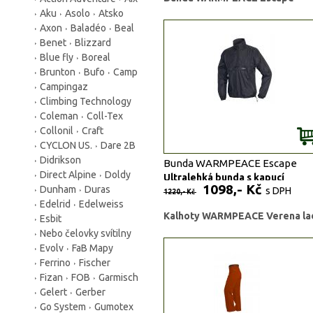
Aku
Asolo
Atsko
Axon
Baladéo
Beal
Benet
Blizzard
Blue fly
Boreal
Brunton
Bufo
Camp
Campingaz
Climbing Technology
Coleman
Coll-Tex
Collonil
Craft
CYCLON US.
Dare 2B
Didrikson
Bunda WARMPEACE Escape
Direct Alpine
Doldy
Ultralehká bunda s kapucí
1098,- Kč
z materiálu Nylon DWR
Dunham
Duras
s DPH
1220,- Kč
Edelrid
Edelweiss
Kalhoty WARMPEACE Verena la
Esbit
Prodloužený zadní díl
Nebo čelovky svítilny
Rukávy zakončené Lycrou
Skrytá kapsička v podložení
Evolv
FaB Mapy
Jedna velká kapsa na předn
Ferrino
Fischer
díle
Fizan
FOB
Garmisch
V dolním lemu a v kapuci pr
tkanice se samosvorkami
Gelert
Gerber
Malý transportní obal
Go System
Gumotex