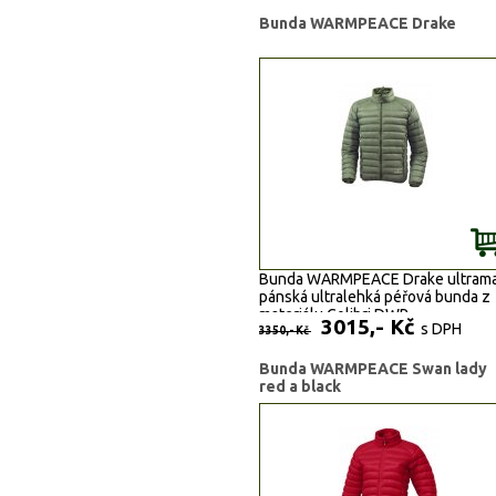
Bunda WARMPEACE Drake
Bunda WARMPEACE Drake ultrama
pánská ultralehká péřová bunda z
materiálu Colibri DWR.
3015,- Kč
s DPH
3350,- Kč
Bunda WARMPEACE Swan lady
red a black