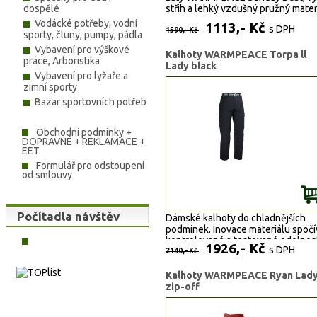
dospělé
střih a lehký vzdušný pružný materi
Vodácké potřeby, vodní
1113,- Kč
s DPH
1590,- Kč
sporty, čluny, pumpy, pádla
Vybavení pro výškové
Kalhoty WARMPEACE Torpa ll
práce, Arboristika
Lady black
Vybavení pro lyžaře a
zimní sporty
Bazar sportovních potřeb
Obchodní podmínky +
DOPRAVNÉ + REKLAMACE +
EET
Formulář pro odstoupení
od smlouvy
Počítadla návštěv
Dámské kalhoty do chladnějších
podmínek. Inovace materiálu spočí
kontrolované a testované odolnos
1926,- Kč
s DPH
proti oděru.
2140,- Kč
Kalhoty WARMPEACE Ryan Lad
zip-off