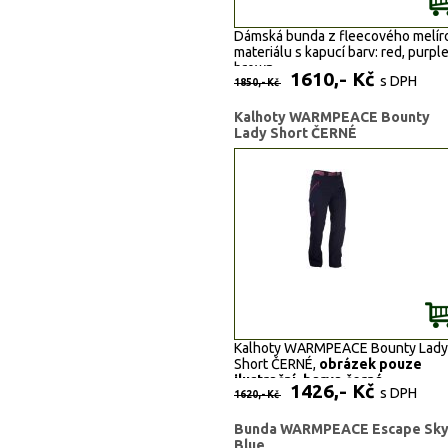
Dámská bunda z fleecového melí
materiálu s kapucí barv:
red, purple
brown
1610,- Kč
s DPH
1850,- Kč
Kalhoty WARMPEACE Bounty
Lady Short ČERNÉ
Kalhoty WARMPEACE Bounty Lady
Short ČERNÉ,
obrázek pouze
ilustrační, barva černá.
1426,- Kč
s DPH
1620,- Kč
Bunda WARMPEACE Escape Sk
Blue