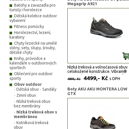
Megagrip A921
Batohy a zavazadla pro
turisty i horolezce
Dětská kolekce outdoor
vybavení
Fitness pomůcky
Horolezectví, lezení,
karabiny
Chyty lezecké na umělé
stěny, sety, stupy, šrouby,
dětské chyty
Knihy, průvodce a
kalendáře o outdoorových
Nízká treková a volnočasová obuv
sportech
celokožené konstrukce. Vibram®
Oblečení pro outdoor
Megagrip podešev, GORE-TEX®
4499,- Kč
sporty
s DPH
4890,- Kč
Extended Comfort membrána.
Obuv outdoor
Boty AKU AKU MONTERA LOW
Dětská obuv
Sandály
GTX
Zimní obuv
Nízká treková obuv
bez membrány
Nízká treková obuv s
membránou
Kotníková treková
obuv