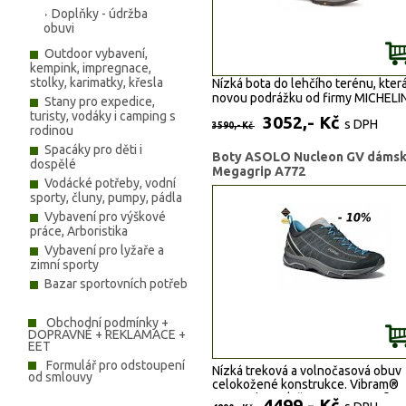
Doplňky - údržba
obuvi
Outdoor vybavení,
kempink, impregnace,
stolky, karimatky, křesla
Nízká bota do lehčího terénu, kter
novou podrážku od firmy MICHELI
Stany pro expedice,
turisty, vodáky i camping s
3052,- Kč
s DPH
3590,- Kč
rodinou
Spacáky pro děti i
Boty ASOLO Nucleon GV dáms
dospělé
Megagrip A772
Vodácké potřeby, vodní
sporty, čluny, pumpy, pádla
Vybavení pro výškové
práce, Arboristika
Vybavení pro lyžaře a
zimní sporty
Bazar sportovních potřeb
Obchodní podmínky +
DOPRAVNÉ + REKLAMACE +
EET
Formulář pro odstoupení
Nízká treková a volnočasová obuv
od smlouvy
celokožené konstrukce. Vibram®
Megagrip podešev, GORE-TEX®
4499,- Kč