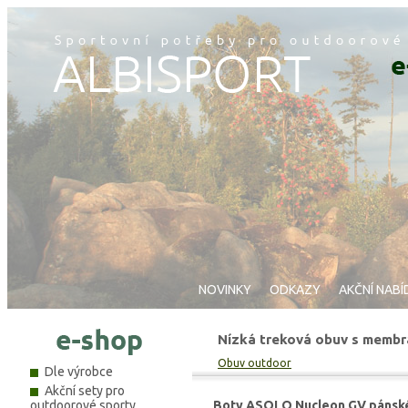
NOVINKY
ODKAZY
AKČNÍ NABÍ
Nízká treková obuv s memb
Obuv outdoor
Dle výrobce
Akční sety pro
outdoorové sporty
Boty ASOLO Nucleon GV pánsk