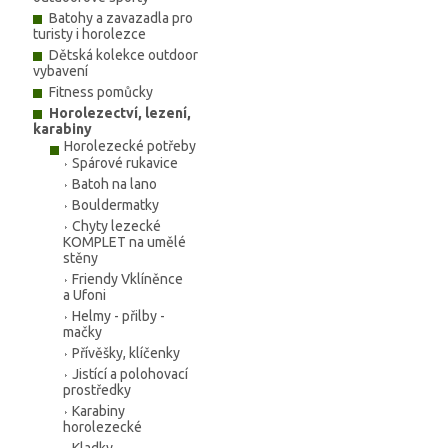
Batohy a zavazadla pro
turisty i horolezce
Dětská kolekce outdoor
vybavení
Fitness pomůcky
Horolezectví, lezení,
karabiny
Horolezecké potřeby
Spárové rukavice
Batoh na lano
Bouldermatky
Chyty lezecké
KOMPLET na umělé
stěny
Friendy Vklíněnce
a Ufoni
Helmy - přilby -
mačky
Přívěšky, klíčenky
Jistící a polohovací
prostředky
Karabiny
horolezecké