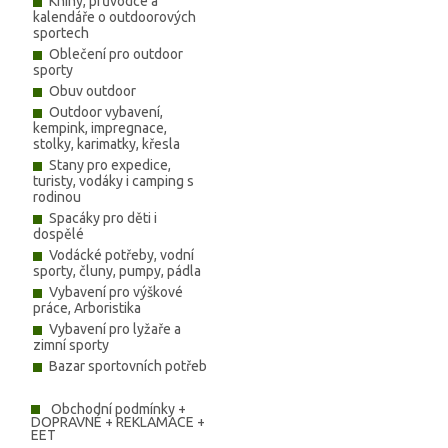
Knihy, průvodce a
kalendáře o outdoorových
sportech
Oblečení pro outdoor
sporty
Obuv outdoor
Outdoor vybavení,
kempink, impregnace,
stolky, karimatky, křesla
Stany pro expedice,
turisty, vodáky i camping s
rodinou
Spacáky pro děti i
dospělé
Vodácké potřeby, vodní
sporty, čluny, pumpy, pádla
Vybavení pro výškové
práce, Arboristika
Vybavení pro lyžaře a
zimní sporty
Bazar sportovních potřeb
Obchodní podmínky +
DOPRAVNÉ + REKLAMACE +
EET