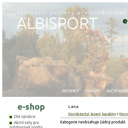
NOVINKY
ODKAZY
AKČNÍ NABÍ
Lana
Horolezectví, lezení, karabiny
»
Horo
Dle výrobce
Kategorie neobsahuje žádný produkt
Akční sety pro
outdoorové sporty