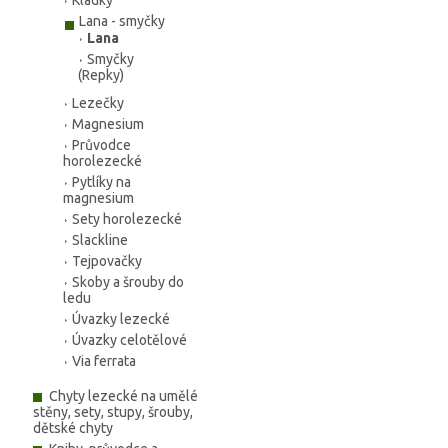
Kladky
Lana - smyčky
Lana
Smyčky
(Repky)
Lezečky
Magnesium
Průvodce
horolezecké
Pytlíky na
magnesium
Sety horolezecké
Slackline
Tejpovačky
Skoby a šrouby do
ledu
Úvazky lezecké
Úvazky celotělové
Via ferrata
Chyty lezecké na umělé
stěny, sety, stupy, šrouby,
dětské chyty