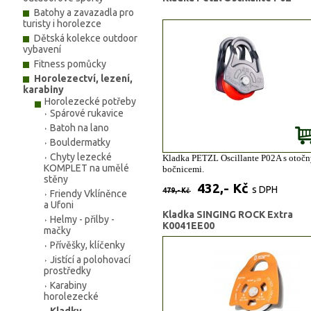
Batohy a zavazadla pro
turisty i horolezce
Dětská kolekce outdoor
vybavení
Fitness pomůcky
Horolezectví, lezení,
karabiny
Horolezecké potřeby
Spárové rukavice
Batoh na lano
Bouldermatky
Chyty lezecké
Kladka PETZL Oscillante P02A s otoč
KOMPLET na umělé
bočnicemi.
stěny
432,- Kč
s DPH
479,- Kč
Friendy Vklíněnce
a Ufoni
Kladka SINGING ROCK Extra
Helmy - přilby -
K0041EE00
mačky
Přívěšky, klíčenky
Jistící a polohovací
prostředky
Karabiny
horolezecké