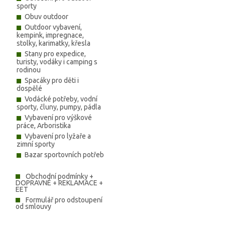
sporty
Obuv outdoor
Outdoor vybavení,
kempink, impregnace,
stolky, karimatky, křesla
Stany pro expedice,
turisty, vodáky i camping s
rodinou
Spacáky pro děti i
dospělé
Vodácké potřeby, vodní
sporty, čluny, pumpy, pádla
Vybavení pro výškové
práce, Arboristika
Vybavení pro lyžaře a
zimní sporty
Bazar sportovních potřeb
Obchodní podmínky +
DOPRAVNÉ + REKLAMACE +
EET
Formulář pro odstoupení
od smlouvy