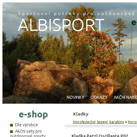
NOVINKY
ODKAZY
AKČNÍ NABÍ
Kladky
Horolezectví, lezení, karabiny
»
Horo
Dle výrobce
Akční sety pro
outdoorové sporty
Kladka Petzl Oscillante P02