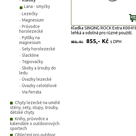
Kladky
Lana - smyčky
Lezečky
Magnesium
Průvodce
Kladka SINGING ROCK Extra K0041
horolezecké
lehká a odolná pro různé použití.
Pytlíky na
855,- Kč
s DPH
magnesium
950,- Kč
Sety horolezecké
Slackline
Tejpovačky
Skoby a šrouby do
ledu
Úvazky lezecké
Úvazky celotělové
Via ferrata
Chyty lezecké na umělé
stěny, sety, stupy, šrouby,
dětské chyty
Knihy, průvodce a
kalendáře o outdoorových
sportech
Oblečení pro outdoor