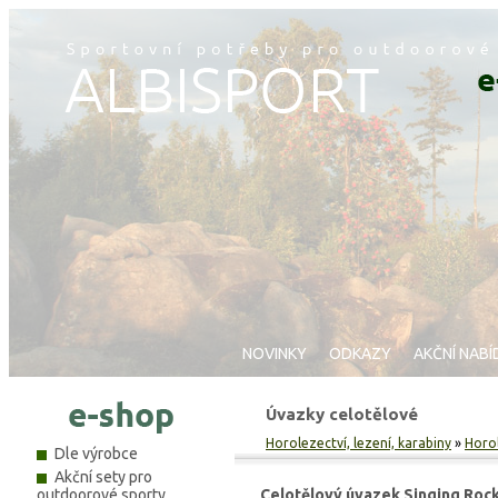
NOVINKY
ODKAZY
AKČNÍ NABÍ
Úvazky celotělové
Horolezectví, lezení, karabiny
»
Horo
Dle výrobce
Akční sety pro
outdoorové sporty
Celotělový úvazek Singing Roc