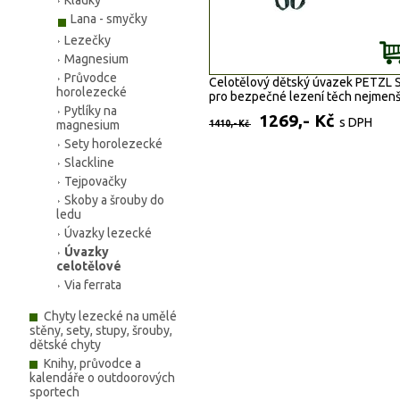
Kladky
zadní navazovací bod pro l
Lana - smyčky
centra a parky (EN 12277 ty
široký popruh na nohavičkác
Lezečky
zádech pro větší pohodlí
Magnesium
plně nastavitelné nohavičky
Průvodce
Celotělový dětský úvazek PETZL 
ramenní popruhy
horolezecké
pro bezpečné lezení těch nejmenš
5 provlékacích spon pro větš
Pytlíky na
1269,- Kč
bezpečnost dítěte
s DPH
magnesium
1410,- Kč
spony pro ramenní popruhy
Sety horolezecké
umístěny na zadní straně pr
Slackline
lepši komfort při pohybu a p
snadnou kontrolu a bezpeč
Tejpovačky
barevně odlišené nohavičky
Skoby a šrouby do
ramenní popruhy
ledu
ergonomický design, úvazek
Úvazky lezecké
tvar a dobře sedne na tělo
Úvazky
zádový síťovány materiál
celotělové
zabraňuje propadnuti dítěte
Via ferrata
Chyty lezecké na umělé
Barva:
mix
stěny, sety, stupy, šrouby,
Hmotnost:
350 g (± 15 g)
dětské chyty
Velikost:
UNI
Knihy, průvodce a
kalendáře o outdoorových
sportech