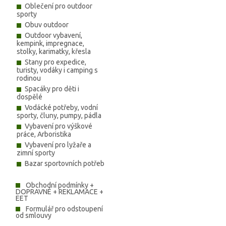
Oblečení pro outdoor
sporty
Obuv outdoor
Outdoor vybavení,
kempink, impregnace,
stolky, karimatky, křesla
Stany pro expedice,
turisty, vodáky i camping s
rodinou
Spacáky pro děti i
dospělé
Vodácké potřeby, vodní
sporty, čluny, pumpy, pádla
Vybavení pro výškové
práce, Arboristika
Vybavení pro lyžaře a
zimní sporty
Bazar sportovních potřeb
Obchodní podmínky +
DOPRAVNÉ + REKLAMACE +
EET
Formulář pro odstoupení
od smlouvy