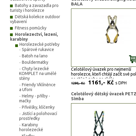
BALA
Batohy a zavazadla pro
turisty i horolezce
Dětská kolekce outdoor
vybavení
Fitness pomůcky
Horolezectví, lezení,
karabiny
Horolezecké potřeby
Spárové rukavice
Batoh na lano
Bouldermatky
Chyty lezecké
Celotělový úvazek pro nejmenší
KOMPLET na umělé
horolezce, kteří chtějí začít své p
stěny
na stěně nebo na skále
1161,- Kč
s DPH
1290,- Kč
Friendy Vklíněnce
a Ufoni
jedna univerzální velikost u
Celotělový dětský úvazek PET
Helmy - přilby -
pro děti s výškou 95-125 cm
Simba
mačky
max. váhou 40 kg
Přívěšky, klíčenky
přední navazovací bod (EN 
type B) vyroben z duralové
Jistící a polohovací
kroužku pro maximální
prostředky
bezpečnost při navazování
Karabiny
(vnitřní/vnější průměr 28 m
horolezecké
mm)