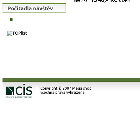
s DPH
Izolační vložka AL do -30C.
1495,- Kč
Vyndavací vložka.
Počítadla návštěv
Materiál: Kůže, Pryž.
Copyright © 2007 Mega shop,
všechna práva vyhrazena.