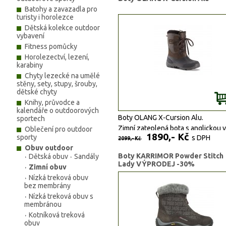
Batohy a zavazadla pro
turisty i horolezce
Dětská kolekce outdoor
vybavení
Fitness pomůcky
Horolezectví, lezení,
karabiny
Chyty lezecké na umělé
stěny, sety, stupy, šrouby,
dětské chyty
Knihy, průvodce a
kalendáře o outdoorových
Boty OLANG X-Cursion Alu.
sportech
Zimní zateplená bota s anglickou v
Oblečení pro outdoor
1890,- Kč
sporty
s DPH
Izolační vložka AL do -30C.
2099,- Kč
Obuv outdoor
Vyndavací vložka.
Boty KARRIMOR Powder Stitch
Dětská obuv
Sandály
Materiál: Kůže, Pryž.
Lady VÝPRODEJ -30%
Zimní obuv
Nízká treková obuv
bez membrány
Nízká treková obuv s
membránou
Kotníková treková
obuv