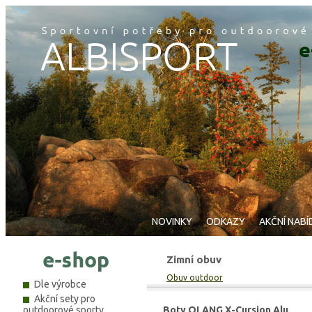
NOVINKY
ODKAZY
AKČNÍ NABÍ
Zimní obuv
Obuv outdoor
Dle výrobce
Akční sety pro
outdoorové sporty
Boty OLANG X-Cursion Alu