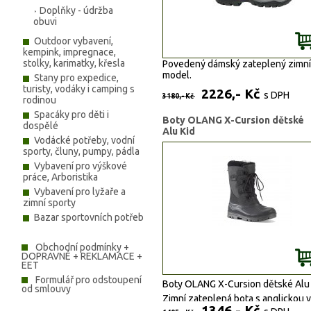
Doplňky - údržba
obuvi
Outdoor vybavení,
kempink, impregnace,
stolky, karimatky, křesla
Povedený dámský zateplený zimní
model.
Stany pro expedice,
turisty, vodáky i camping s
2226,- Kč
s DPH
3180,- Kč
rodinou
Spacáky pro děti i
Boty OLANG X-Cursion dětské
dospělé
Alu Kid
Vodácké potřeby, vodní
sporty, čluny, pumpy, pádla
Vybavení pro výškové
práce, Arboristika
Vybavení pro lyžaře a
zimní sporty
Bazar sportovních potřeb
Obchodní podmínky +
DOPRAVNÉ + REKLAMACE +
EET
Formulář pro odstoupení
Boty OLANG X-Cursion dětské Alu 
od smlouvy
Zimní zateplená bota s anglickou v
1346,- Kč