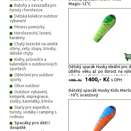
Magic-12°C
Batohy a zavazadla pro
turisty i horolezce
Dětská kolekce outdoor
vybavení
Fitness pomůcky
Horolezectví, lezení,
karabiny
Chyty lezecké na umělé
stěny, sety, stupy, šrouby,
dětské chyty
Knihy, průvodce a
kalendáře o outdoorových
Dětský spacák Husky ideální
pro d
sportech
útlého věku až po dorost na výl
Oblečení pro outdoor
přírody, vodácké výpravy i treking.
1400,- Kč
sporty
s DPH
1490,- Kč
Obuv outdoor
Dětský spacák Husky Kids Merl
Outdoor vybavení,
-10°C oranžový
kempink, impregnace,
stolky, karimatky, křesla
Stany pro expedice,
turisty, vodáky i camping s
rodinou
Spacáky pro děti i
dospělé