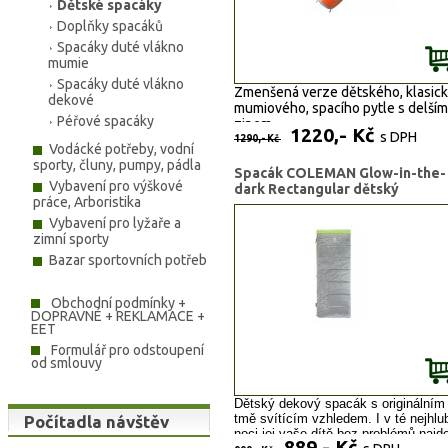
Dětské spacáky
Doplňky spacáků
Spacáky duté vlákno
mumie
Spacáky duté vlákno
Zmenšená verze dětského, klasic
dekové
mumiového, spacího pytle s delším
Péřové spacáky
zipem.
1220,- Kč
s DPH
1290,- Kč
Vodácké potřeby, vodní
sporty, čluny, pumpy, pádla
Spacák COLEMAN Glow-in-the-
Vybavení pro výškové
dark Rectangular dětský
práce, Arboristika
Vybavení pro lyžaře a
zimní sporty
Bazar sportovních potřeb
Obchodní podmínky +
DOPRAVNÉ + REKLAMACE +
EET
Formulář pro odstoupení
od smlouvy
Dětský dekový spacák s originálním
tmě svítícím vzhledem. I v té nejhlu
Počítadla návštěv
noci jej vaše dítě bez problémů najd
889,- Kč