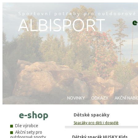
NOVINKY
ODKAZY
AKČNÍ NABÍ
Dětské spacáky
Spacáky pro děti i dospělé
Dle výrobce
Akční sety pro
outdoorové sporty
Dětský spacák HUSKY Kids