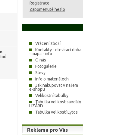
Registrace
Zapomenuté heslo
Vrácení zboží
Kontakty - otevírací doba
ám
- mapa - info
jiné
O nás
Fotogalerie
Slevy
Info o materiálech
Jak nakupovat v našem
e-shopu
Velikostní tabulky
Tabulka velikost sandály
LIZÁRD
Tabulka velikostí Lytos
Reklama pro Vás