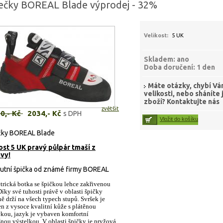
ečky BOREAL Blade výprodej - 32%
Velikost:
5 UK
Skladem:
ano
Doba doručení:
1
den
Máte otázky, chybí V
velikosti, nebo sháníte 
zboží? Kontaktujte nás
zvětšit
0,- Kč
2034,- Kč
s DPH
Vložit do košíku
čky BOREAL Blade
ost 5 UK pravý půlpár tmaší z
vy!
utní špička od známé firmy BOREAL
rická botka se špičkou lehce zakřivenou
Díky své tuhosti právě v oblasti špičky
ě drží na všech typech stupů. Svršek je
n z vysoce kvalitní kůže s plátěnou
kou, jazyk je vybaven komfortní
nou výstelkou. V oblasti špičky je pryžová