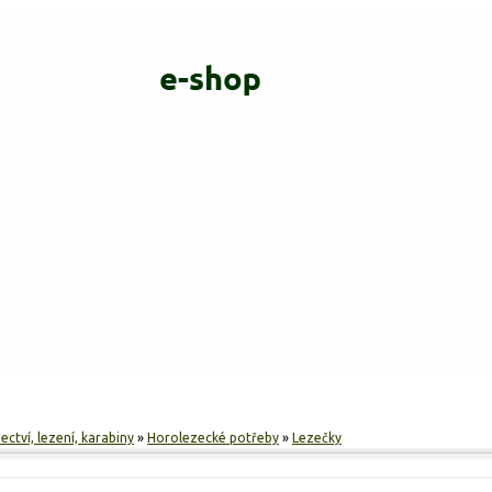
ODKAZY
AKČNÍ NABÍDKA
SKALNÍ VÝBĚR
NEWSLETTER
ctví, lezení, karabiny
»
Horolezecké potřeby
»
Lezečky