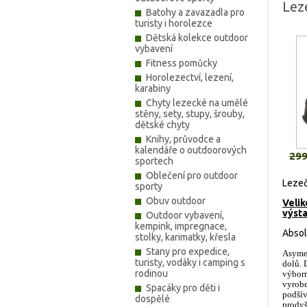
Lez
Batohy a zavazadla pro
turisty i horolezce
Dětská kolekce outdoor
vybavení
Fitness pomůcky
Horolezectví, lezení,
karabiny
Chyty lezecké na umělé
stěny, sety, stupy, šrouby,
dětské chyty
Knihy, průvodce a
kalendáře o outdoorových
299
sportech
Oblečení pro outdoor
Leze
sporty
Obuv outdoor
Velik
výsta
Outdoor vybavení,
kempink, impregnace,
Absol
stolky, karimatky, křesla
Stany pro expedice,
Asymet
turisty, vodáky i camping s
dolů. 
rodinou
výborn
vyrobe
Spacáky pro děti i
podšív
dospělé
prodyš