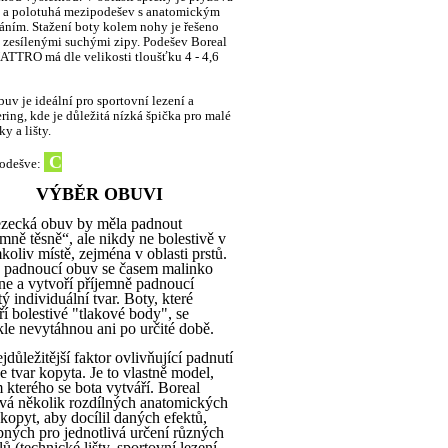
 a polotuhá mezipodešev s anatomickým
áním. Stažení boty kolem nohy je řešeno
zesílenými suchými zipy. Podešev Boreal
TTRO má dle velikosti tloušťku 4 - 4,6
buv je ideální pro sportovní lezení a
ring, kde je důležitá nízká špička pro malé
y a lišty.
C
podešve:
VÝBĚR OBUVI
cká obuv by měla padnout
emně těsně“, ale nikdy ne bolestivě v
koliv místě, zejména v oblasti prstů.
 padnoucí obuv se časem malinko
ne a vytvoří příjemně padnoucí
tý individuální tvar. Boty, které
ří bolestivé "tlakové body", se
le nevytáhnou ani po určité době.
ležitější faktor ovlivňující padnutí
je tvar kopyta. Je to vlastně model,
 kterého se bota vytváří. Boreal
vá několik rozdílných anatomických
 kopyt, aby docílil daných efektů,
bných pro jednotlivá určení různých
ů (technické lišty, sportovní lezení,