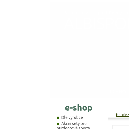
NOVINKY
Horoleze
Dle výrobce
Akční sety pro
outdoorové sporty