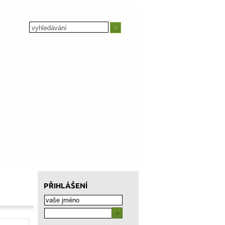
nákupní košík
zobrazit obsah košíku
V košíku máte
0
produktů
v celkové hodnotě
0,- Kč
doporucujeme DPD
PŘIHLÁŠENÍ