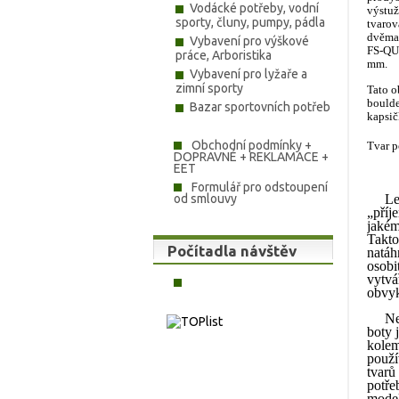
Vodácké potřeby, vodní
výstuž
sporty, čluny, pumpy, pádla
tvarov
dvěma 
Vybavení pro výškové
FS-QUA
práce, Arboristika
mm.
Vybavení pro lyžaře a
zimní sporty
Tato o
boulde
Bazar sportovních potřeb
kapsičk
Obchodní podmínky +
Tvar 
DOPRAVNÉ + REKLAMACE +
EET
Formulář pro odstoupení
od smlouvy
Leze
„příj
jakém
Takto
Počítadla návštěv
natáh
osobi
vytvá
obvyk
Nejdů
boty 
kolem
použí
tvarů
potře
model