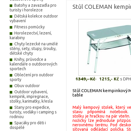
Batohy a zavazadla pro
Stůl COLEMAN kempin
turisty i horolezce
Dětská kolekce outdoor
vybavení
Fitness pomůcky
Horolezectví, lezení,
karabiny
Chyty lezecké na umělé
stěny, sety, stupy, šrouby,
dětské chyty
Knihy, průvodce a
kalendáře o outdoorových
sportech
Oblečení pro outdoor
1349,- Kč
1215,- Kč
s DPH
sporty
Obuv outdoor
Stůl COLEMAN kempinkový M
Outdoor vybavení,
table
kempink, impregnace,
stolky, karimatky, křesla
Stany pro expedice,
Malý kempový stolek, který v
stavu připomíná notebook. 
turisty, vodáky i camping s
stolku je hračkou na pár vteřin
rodinou
nožičky lze jednoduše přizpůso
Spacáky pro děti i
nerovnému terénu. Pod deskou
dospělé
síťovaná odkládací polička. S