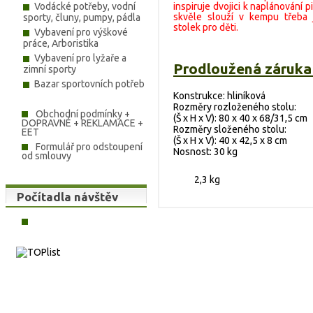
Vodácké potřeby, vodní
inspiruje dvojici k naplánování 
skvěle slouží v kempu třeba 
sporty, čluny, pumpy, pádla
stolek pro děti.
Vybavení pro výškové
práce, Arboristika
Vybavení pro lyžaře a
Prodloužená záruka 
zimní sporty
Bazar sportovních potřeb
Konstrukce: hliníková
Rozměry rozloženého stolu:
Obchodní podmínky +
(Š x H x V): 80 x 40 x 68/31,5 cm
DOPRAVNÉ + REKLAMACE +
Rozměry složeného stolu:
EET
(Š x H x V): 40 x 42,5 x 8 cm
Formulář pro odstoupení
Nosnost: 30 kg
od smlouvy
2,3 kg
Počítadla návštěv