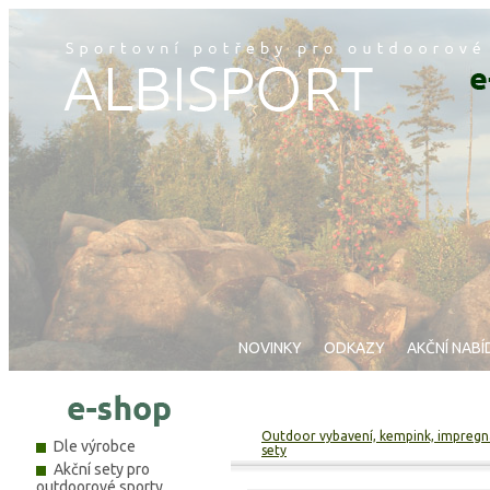
NOVINKY
ODKAZY
AKČNÍ NABÍ
Outdoor vybavení, kempink, impregnac
Dle výrobce
sety
Akční sety pro
outdoorové sporty